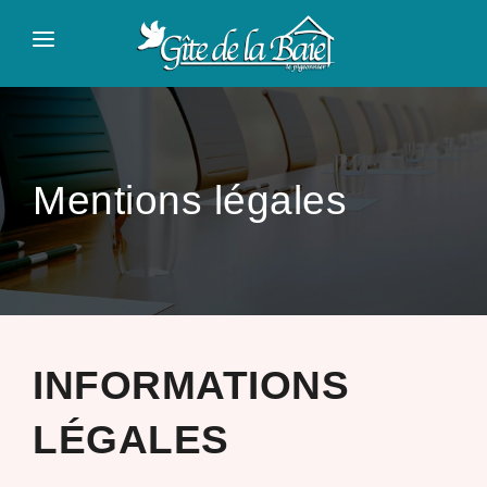
Panneau de gestion des cookies
ACCUEIL
PRÉSENTATION
TARIFS
Mentions légales
À VISITER
CONTACT
INFORMATIONS
LÉGALES