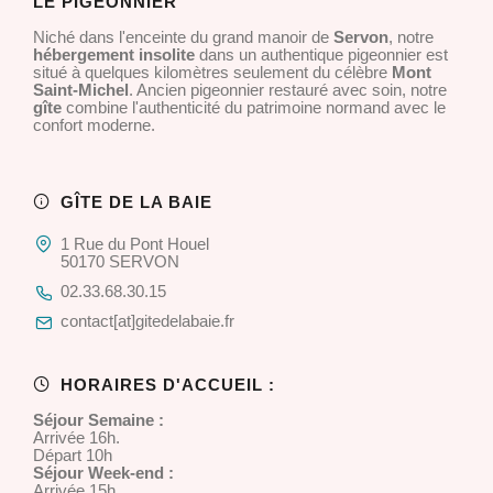
LE PIGEONNIER
Niché dans l'enceinte du grand manoir de
Servon
, notre
hébergement insolite
dans un authentique pigeonnier est
situé à quelques kilomètres seulement du célèbre
Mont
Saint-Michel
. Ancien pigeonnier restauré avec soin, notre
gîte
combine l'authenticité du patrimoine normand avec le
confort moderne.
GÎTE DE LA BAIE
1 Rue du Pont Houel
50170 SERVON
02.33.68.30.15
contact[at]gitedelabaie.fr
HORAIRES D'ACCUEIL :
Séjour Semaine :
Arrivée 16h.
Départ 10h
Séjour Week-end :
Arrivée 15h.