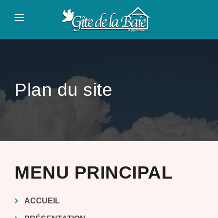
Panneau de gestion des cookies
ACCUEIL
PRÉSENTATION
TARIFS
Plan du site
À VISITER
CONTACT
MENU PRINCIPAL
ACCUEIL